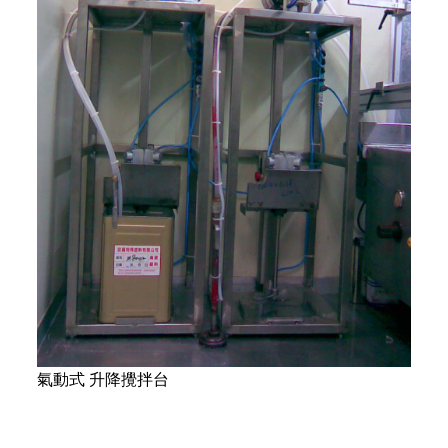
氣動式 升降攪拌台