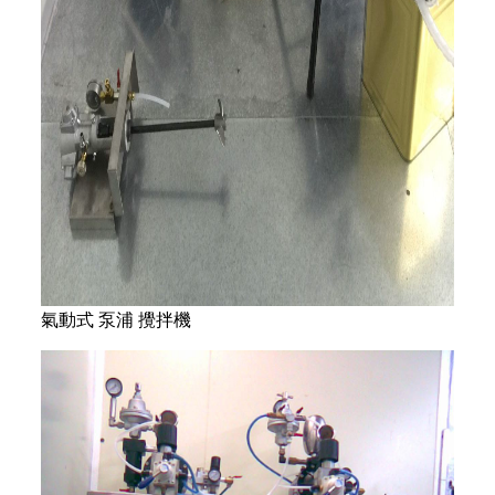
氣動式 泵浦 攪拌機