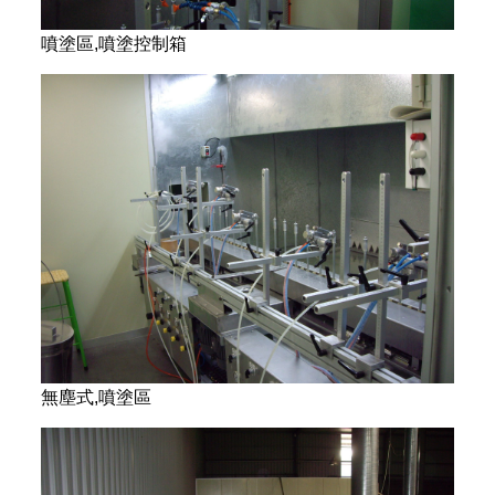
噴塗區,噴塗控制箱
無塵式,噴塗區