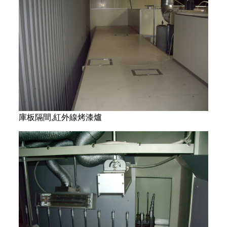
庫板隔間,紅外線烤漆爐