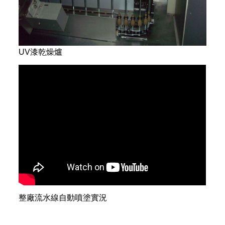
UV漆乾燥爐
整廠流水線自動噴塗實況