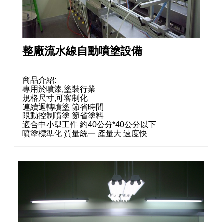
整廠流水線自動噴塗設備
商品介紹:
專用於噴漆,塗裝行業
規格尺寸,可客制化
連續迴轉噴塗 節省時間
限動控制噴塗 節省塗料
適合中小型工件 約40公分*40公分以下
噴塗標準化 質量統一 產量大 速度快