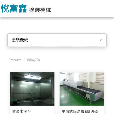
塗裝機械
∨
Products
/ 噴漆設備
噴漆水洗台
平面式輸送機&紅外線