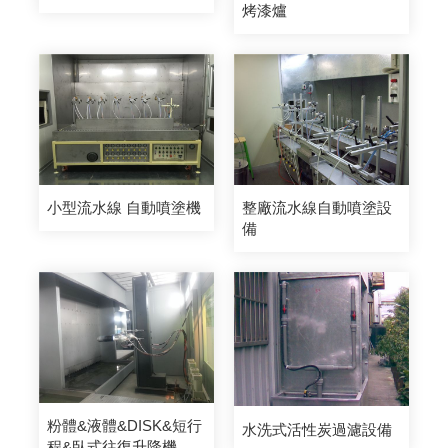
烤漆爐
小型流水線 自動噴塗機
整廠流水線自動噴塗設
備
粉體&液體&DISK&短行
水洗式活性炭過濾設備
程&臥式往復升降機